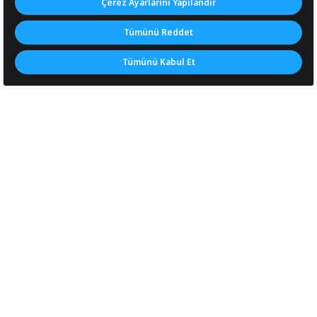
UNICEF bültenine üye olarak güncel
haberlerimizden haberdar olun
Abone Ol